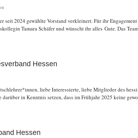
en
er seit 2024 ge­wähl­te Vor­stand ver­klei­nert. Für ihr En­ga­ge­ment
nds­kol­le­gin Tamara Schäfer und wünscht ihr alles Gute. Das Tea
desverband Hessen
ehrer*innen, liebe In­ter­es­sier­te, liebe Mit­glie­der des hes­si
 darüber in Kennt­nis setzen, dass im Früh­jahr 2025 keine ge­w
rband Hessen