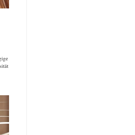
i­ge
ität