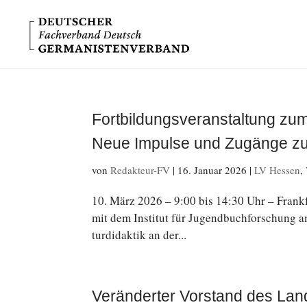
Fortbildungsveranstaltung zu
Neue Impulse und Zugänge zur
von
Redakteur-FV
|
16. Januar 2026
|
LV Hessen
,
10. März 2026 – 9:00 bis 14:30 Uhr – Frank
mit dem In­sti­tut für Ju­gend­buch­for­schung am
tur­di­dak­tik an der...
Veränderter Vorstand des La