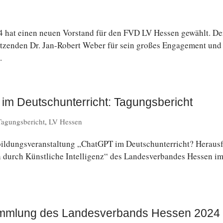
024 hat einen neuen Vor­stand für den FVD LV Hessen gewählt. De
sit­zen­den Dr. Jan-Robert Weber für sein großes En­ga­ge­ment und
.
im Deutschunterricht: Tagungsbericht
Tagungsbericht
,
LV Hessen
l­dungs­ver­an­stal­tung „ChatGPT im Deutsch­un­ter­richt? Her­aus­
rch Künst­li­che In­tel­li­genz“ des Lan­des­ver­ban­des Hessen i
sammlung des Landesverbands Hessen 2024