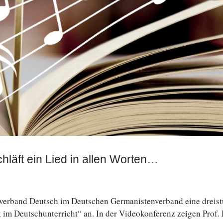
hläft ein Lied in allen Worten…
chverband Deutsch im Deutschen Germanistenverband eine drei­s
Deutsch­un­ter­richt“ an. In der Vi­deo­kon­fe­renz zeigen Prof. 