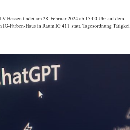
 des LV Hessen findet am 28. Februar 2024 ab 15:00 Uhr auf dem
 IG-Farben-Haus in Raum IG 411 statt. Ta­ges­ord­nung Tä­tig­kei