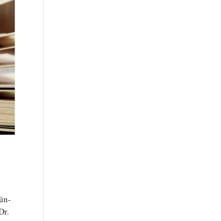
tün­
Dr.