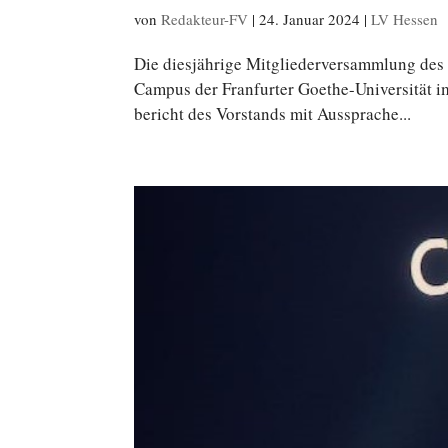
von
Redakteur-FV
|
24. Januar 2024
|
LV Hessen
Die dies­jäh­ri­ge Mit­glie­der­ver­samm­lung
Campus der Fran­fur­ter Goethe-Universität im
be­richt des Vor­stands mit Aussprache...