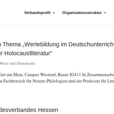
Verbandsprofil
Organisationsstruktur
m Thema „Wertebildung im Deutschunterrich
 Holocaustliteratur“
Werte und Demokratie
­furt am Main, Campus Westend, Raum IG411 In Zu­sam­men­ar­be
 Fach­be­reich für Neuere Phi­lo­lo­gien und der Pro­fes­sur für Li­te
ndesverbandes Hessen