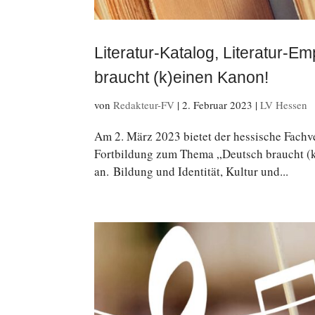
Literatur-Katalog, Literatur-
braucht (k)einen Kanon!
von
Redakteur-FV
|
2. Februar 2023
|
LV Hessen
Am 2. März 2023 bietet der hes­si­sche Fach
Fort­bil­dung zum Thema „Deutsch braucht (
an. Bildung und Iden­ti­tät, Kultur und...