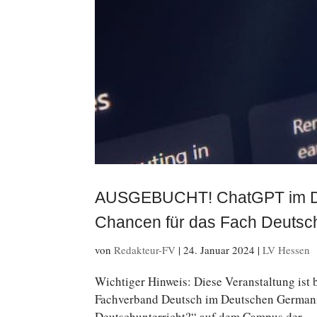
AUSGEBUCHT! ChatGPT im Deu
Chancen für das Fach Deutsch 
von
Redakteur-FV
|
24. Januar 2024
|
LV Hessen
Wich­ti­ger Hinweis: Diese Ver­an­stal­tung is
Fachverband Deutsch im Deutschen Germanist
Deutsch­un­ter­richt?“ auf dem Campus der...