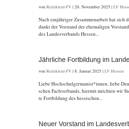
von
Redakteur-FV
|
20. November 2025
|
LV Hess
Nach ein­jäh­ri­ger Zu­sam­men­ar­beit hat sich d
dankt der Vor­stand der ehe­ma­li­gen Vor­sta
des Lan­des­ver­bands Hessen...
Jährliche Fortbildung im Lan
von
Redakteur-FV
|
8. Januar 2025
|
LV Hessen
Liebe Hochschulgermanist*innen, liebe Deutschl
schen Fachverbands, hiermit möchten wir Sie
te Fort­bil­dung des hes­si­schen...
Neuer Vorstand im Landesve