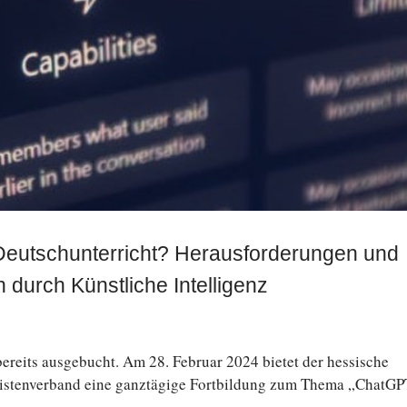
tschunterricht? Herausforderungen und
durch Künstliche Intelligenz
t bereits ausgebucht. Am 28. Februar 2024 bietet der hes­si­sche
enverband eine ganz­tä­gi­ge Fort­bil­dung zum Thema „ChatGP