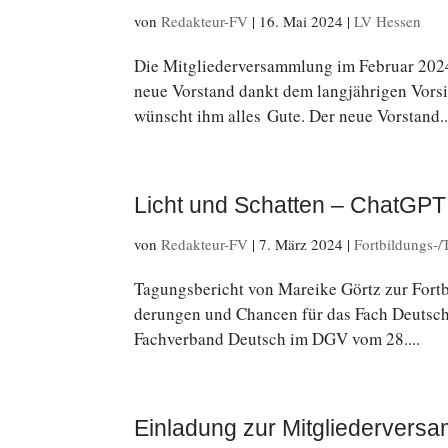
von
Redakteur-FV
|
16. Mai 2024
|
LV Hessen
Die Mit­glie­der­ver­samm­lung im Februar 2
neue Vor­stand dankt dem lang­jäh­ri­gen Vor­
wünscht ihm alles Gute. Der neue Vor­stand..
Licht und Schatten – ChatGPT 
von
Redakteur-FV
|
7. März 2024
|
Fortbildungs-/
Ta­gungs­be­richt von Mareike Görtz zur Fort­bi
de­run­gen und Chancen für das Fach Deutsch du
Fachverband Deutsch im DGV vom 28....
Einladung zur Mitgliederver