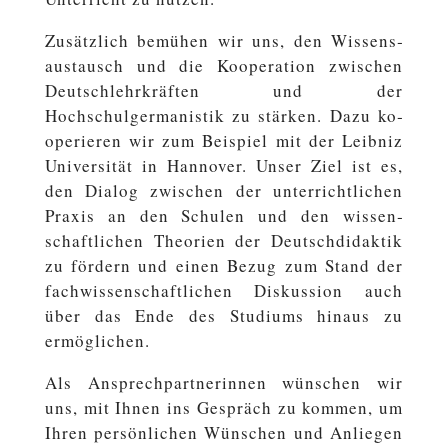
Zu­sätz­lich bemühen wir uns, den Wis­sens­
aus­tausch und die Ko­ope­ra­ti­on zwi­schen
Deutsch­lehr­kräf­ten und der
Hochschulgermanistik zu stärken. Dazu ko­
ope­rie­ren wir zum Bei­spiel mit der Leibniz
Uni­ver­si­tät in Han­no­ver. Unser Ziel ist es,
den Dialog zwi­schen der un­ter­richt­li­chen
Praxis an den Schulen und den wis­sen­
schaft­li­chen Theo­rien der Deutsch­di­dak­tik
zu fördern und einen Bezug zum Stand der
fach­wis­sen­schaft­li­chen Dis­kus­si­on auch
über das Ende des Stu­di­ums hinaus zu
ermöglichen.
Als An­sprech­part­ne­rin­nen wün­schen wir
uns, mit Ihnen ins Ge­spräch zu kommen, um
Ihren per­sön­li­chen Wün­schen und An­lie­gen