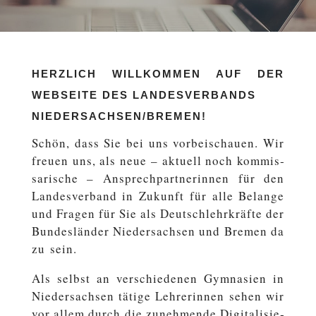
HERZLICH WILLKOMMEN AUF DER
WEBSEITE DES LANDESVERBANDS
NIEDERSACHSEN/BREMEN!
Schön, dass Sie bei uns vor­bei­schau­en. Wir
freuen uns, als neue – aktuell noch kom­mis­
sa­ri­sche – An­sprech­part­ne­rin­nen für den
Lan­des­ver­band in Zukunft für alle Belange
und Fragen für Sie als Deutsch­lehr­kräf­te der
Bun­des­län­der Nie­der­sach­sen und Bremen da
zu sein.
Als selbst an ver­schie­de­nen Gym­na­si­en in
Nie­der­sach­sen tätige Leh­re­rin­nen sehen wir
vor allem durch die zu­neh­men­de Di­gi­ta­li­sie­