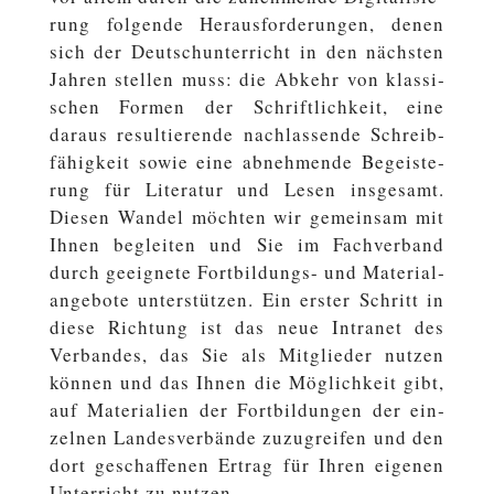
rung fol­gen­de Her­aus­for­de­run­gen, denen
sich der Deutsch­un­ter­richt in den nächs­ten
Jahren stellen muss: die Abkehr von klas­si­
schen Formen der Schrift­lich­keit, eine
daraus re­sul­tie­ren­de nach­las­sen­de Schreib­
fä­hig­keit sowie eine ab­neh­men­de Be­geis­te­
rung für Li­te­ra­tur und Lesen ins­ge­samt.
Diesen Wandel möchten wir ge­mein­sam mit
Ihnen be­glei­ten und Sie im Fachverband
durch ge­eig­ne­te Fortbildungs- und Ma­te­ri­al­
an­ge­bo­te un­ter­stüt­zen. Ein erster Schritt in
diese Rich­tung ist das neue In­tra­net des
Ver­ban­des, das Sie als Mit­glie­der nutzen
können und das Ihnen die Mög­lich­keit gibt,
auf Ma­te­ria­li­en der Fort­bil­dun­gen der ein­
zel­nen Lan­des­ver­bän­de zu­zu­grei­fen und den
dort ge­schaf­fe­nen Ertrag für Ihren eigenen
Un­ter­richt zu nutzen.