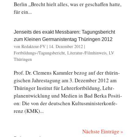
Berlin „Brecht hielt alles, was er ge­schaf­fen hatte,
für ein...
Jenseits des exakt Messbaren: Tagungsbericht
zum Kleinen Germanistentag Thüringen 2012
von
Redakteur-FV
|
14. Dezember 2012
|
Fortbildungs-/Tagungsbericht
,
Literatur-/Filmhinweis
,
LV
Thüringen
Prof. Dr. Clemens Kammler bezog auf der thü­rin­
gi­schen Jah­res­ta­gung am 3. De­zem­ber 2012 am
Thü­rin­ger In­sti­tut für Leh­rer­fort­bil­dung, Lehr­
plan­ent­wick­lung und Medien in Bad Berka Po­si­ti­
on: Die von der deutschen Kul­tus­mi­nis­ter­kon­fe­
renz (KMK)...
Nächste Einträge »