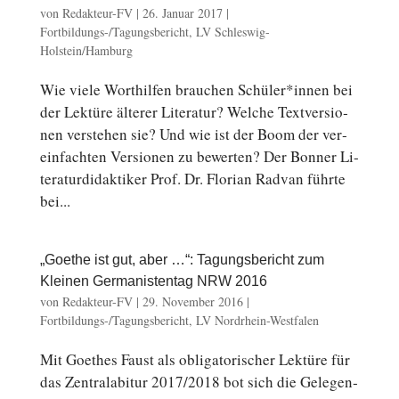
von
Redakteur-FV
|
26. Januar 2017
|
Fortbildungs-/Tagungsbericht
,
LV Schleswig-
Holstein/Hamburg
Wie viele Wort­hil­fen brau­chen Schüler*innen bei
der Lektüre älterer Li­te­ra­tur? Welche Text­ver­sio­
nen ver­ste­hen sie? Und wie ist der Boom der ver­
ein­fach­ten Ver­sio­nen zu be­wer­ten? Der Bonner Li­
te­ra­tur­di­dak­ti­ker Prof. Dr. Florian Radvan führte
bei...
„Goethe ist gut, aber …“: Tagungsbericht zum
Kleinen Germanistentag NRW 2016
von
Redakteur-FV
|
29. November 2016
|
Fortbildungs-/Tagungsbericht
,
LV Nordrhein-Westfalen
Mit Goethes Faust als ob­li­ga­to­ri­scher Lektüre für
das Zen­tral­ab­itur 2017/2018 bot sich die Ge­le­gen­