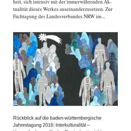
heit, sich in­ten­siv mit der im­mer­wäh­ren­den Ak­
tua­li­tät dieses Werkes aus­ein­an­der­zu­set­zen. Zur
Fach­ta­gung des Lan­des­ver­ban­des NRW im...
Rückblick auf die baden-württembergische
Jahrestagung 2016: Interkulturalität –