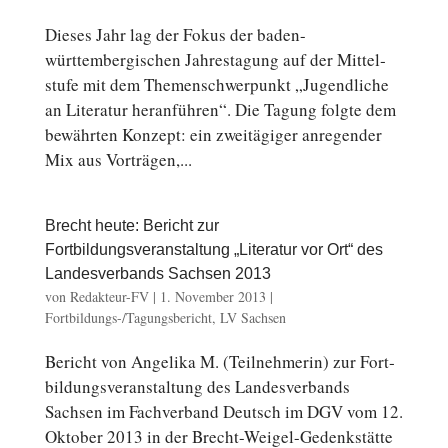
Dieses Jahr lag der Fokus der baden-
württembergischen Jah­res­ta­gung auf der Mit­tel­
stu­fe mit dem The­men­schwer­punkt „Ju­gend­li­che
an Li­te­ra­tur her­an­füh­ren“. Die Tagung folgte dem
be­währ­ten Konzept: ein zwei­tä­gi­ger an­re­gen­der
Mix aus Vor­trä­gen,...
Brecht heute: Bericht zur
Fortbildungsveranstaltung „Literatur vor Ort“ des
Landesverbands Sachsen 2013
von
Redakteur-FV
|
1. November 2013
|
Fortbildungs-/Tagungsbericht
,
LV Sachsen
Bericht von An­ge­li­ka M. (Teil­neh­me­rin) zur Fort­
bil­dungs­ver­an­stal­tung des Lan­des­ver­bands
Sachsen im Fachverband Deutsch im DGV vom 12.
Oktober 2013 in der Brecht-Weigel-Gedenkstätte