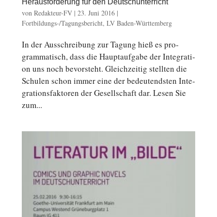
Herausforderung für den Deutschunterricht
von
Redakteur-FV
|
23. Juni 2016
|
Fortbildungs-/Tagungsbericht
,
LV Baden-Württemberg
In der Aus­schrei­bung zur Tagung hieß es pro­
gram­ma­tisch, dass die Haupt­auf­ga­be der In­te­gra­ti­
on uns noch be­vor­steht. Gleich­zei­tig stell­ten die
Schulen schon immer eine der be­deu­tends­ten In­te­
gra­ti­ons­fak­to­ren der Gesellschaft dar. Lesen Sie
zum...