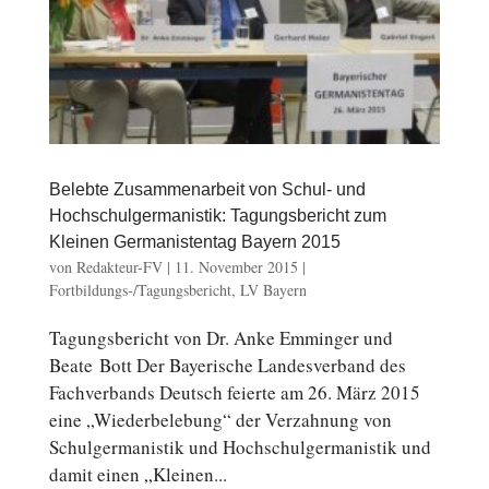
Belebte Zusammenarbeit von Schul- und
Hochschulgermanistik: Tagungsbericht zum
Kleinen Germanistentag Bayern 2015
von
Redakteur-FV
|
11. November 2015
|
Fortbildungs-/Tagungsbericht
,
LV Bayern
Ta­gungs­be­richt von Dr. Anke Em­min­ger und
Beate Bott Der Baye­ri­sche Lan­des­ver­band des
Fach­ver­bands Deutsch feierte am 26. März 2015
eine „Wie­der­be­le­bung“ der Ver­zah­nung von
Schul­ger­ma­nis­tik und Hochschulgermanistik und
damit einen „Kleinen...