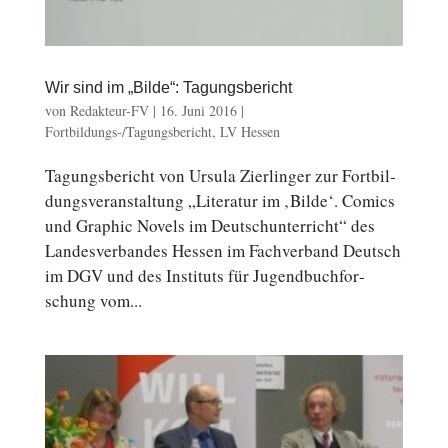
Wir sind im „Bilde“: Tagungsbericht
von
Redakteur-FV
|
16. Juni 2016
|
Fortbildungs-/Tagungsbericht
,
LV Hessen
Ta­gungs­be­richt von Ursula Zier­lin­ger zur Fort­bil­
dungs­ver­an­stal­tung „Li­te­ra­tur im ‚Bilde‘. Comics
und Graphic Novels im Deutsch­un­ter­richt“ des
Lan­des­ver­ban­des Hessen im Fachverband Deutsch
im DGV und des In­sti­tuts für Ju­gend­buch­for­
schung vom...