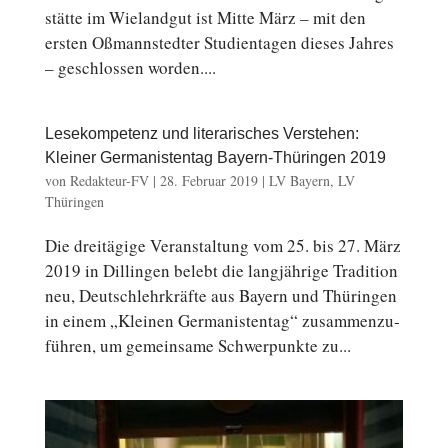
stät­te im Wie­land­gut ist Mitte März – mit den
ersten Oß­mann­sted­ter Stu­di­en­ta­gen dieses Jahres
– ge­schlos­sen worden....
Lesekompetenz und literarisches Verstehen:
Kleiner Germanistentag Bayern-Thüringen 2019
von
Redakteur-FV
|
28. Februar 2019
|
LV Bayern
,
LV
Thüringen
Die drei­tä­gi­ge Ver­an­stal­tung vom 25. bis 27. März
2019 in Dil­lin­gen belebt die lang­jäh­ri­ge Tra­di­ti­on
neu, Deutsch­lehr­kräf­te aus Bayern und Thü­rin­gen
in einem „Kleinen Ger­ma­nis­ten­tag“ zu­sam­men­zu­
füh­ren, um ge­mein­sa­me Schwer­punk­te zu...