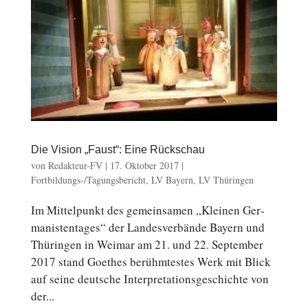
Die Vision „Faust“: Eine Rückschau
von
Redakteur-FV
|
17. Oktober 2017
|
Fortbildungs-/Tagungsbericht
,
LV Bayern
,
LV Thüringen
Im Mit­tel­punkt des ge­mein­sa­men „Kleinen Ger­
ma­nis­ten­ta­ges“ der Lan­des­ver­bän­de Bayern und
Thü­rin­gen in Weimar am 21. und 22. Sep­tem­ber
2017 stand Goethes be­rühm­tes­tes Werk mit Blick
auf seine deut­sche In­ter­pre­ta­ti­ons­ge­schich­te von
der...