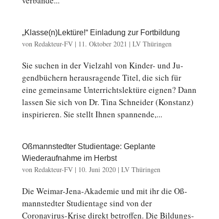
ver­bän­de...
„Klasse(n)Lektüre!“ Einladung zur Fortbildung
von
Redakteur-FV
|
11. Oktober 2021
|
LV Thüringen
Sie suchen in der Viel­zahl von Kinder- und Ju­
gend­bü­chern her­aus­ra­gen­de Titel, die sich für
eine ge­mein­sa­me Un­ter­richts­lek­tü­re eignen? Dann
lassen Sie sich von Dr. Tina Schnei­der (Kon­stanz)
in­spi­rie­ren. Sie stellt Ihnen span­nen­de,...
Oßmannstedter Studientage: Geplante
Wiederaufnahme im Herbst
von
Redakteur-FV
|
10. Juni 2020
|
LV Thüringen
Die Weimar-Jena-Akademie und mit ihr die Oß­
mann­sted­ter Stu­di­en­ta­ge sind von der
Coronavirus-Krise direkt be­trof­fen. Die Bil­dungs­