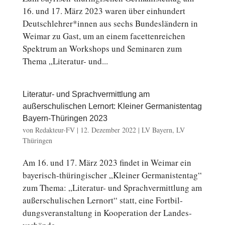
16. und 17. März 2023 waren über ein­hun­dert
Deutschlehrer*innen aus sechs Bun­des­län­dern in
Weimar zu Gast, um an einem fa­cet­ten­rei­chen
Spek­trum an Work­shops und Se­mi­na­ren zum
Thema „Literatur- und...
Literatur- und Sprachvermittlung am
außerschulischen Lernort: Kleiner Germanistentag
Bayern-Thüringen 2023
von
Redakteur-FV
|
12. Dezember 2022
|
LV Bayern
,
LV
Thüringen
Am 16. und 17. März 2023 findet in Weimar ein
bayerisch-thüringischer „Kleiner Ger­ma­nis­ten­tag“
zum Thema: „Literatur- und Sprach­ver­mitt­lung am
au­ßer­schu­li­schen Lernort“ statt, eine Fort­bil­
dungs­ver­an­stal­tung in Ko­ope­ra­ti­on der Lan­des­