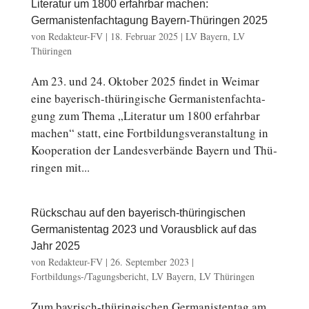
Literatur um 1800 erfahrbar machen:
Germanistenfachtagung Bayern-Thüringen 2025
von
Redakteur-FV
|
18. Februar 2025
|
LV Bayern
,
LV
Thüringen
Am 23. und 24. Oktober 2025 findet in Weimar
eine bayerisch-thüringische Ger­ma­nis­ten­fach­ta­
gung zum Thema „Li­te­ra­tur um 1800 er­fahr­bar
machen“ statt, eine Fort­bil­dungs­ver­an­stal­tung in
Ko­ope­ra­ti­on der Lan­des­ver­bän­de Bayern und Thü­
rin­gen mit...
Rückschau auf den bayerisch-thüringischen
Germanistentag 2023 und Vorausblick auf das
Jahr 2025
von
Redakteur-FV
|
26. September 2023
|
Fortbildungs-/Tagungsbericht
,
LV Bayern
,
LV Thüringen
Zum bayrisch-thüringischen Ger­ma­nis­ten­tag am