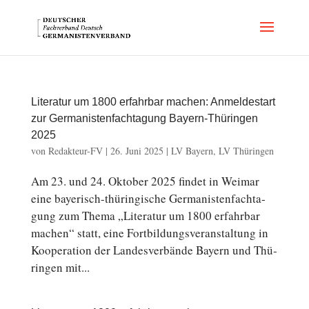
Literatur um 1800 erfahrbar machen: Anmeldestart
zur Germanistenfachtagung Bayern-Thüringen
2025
von
Redakteur-FV
|
26. Juni 2025
|
LV Bayern
,
LV Thüringen
Am 23. und 24. Oktober 2025 findet in Weimar
eine bayerisch-thüringische Ger­ma­nis­ten­fach­ta­
gung zum Thema „Li­te­ra­tur um 1800 er­fahr­bar
machen“ statt, eine Fort­bil­dungs­ver­an­stal­tung in
Ko­ope­ra­ti­on der Lan­des­ver­bän­de Bayern und Thü­
rin­gen mit...