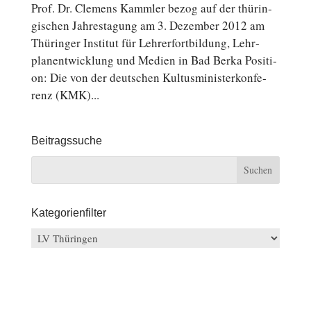
Prof. Dr. Clemens Kammler bezog auf der thü­rin­
gi­schen Jah­res­ta­gung am 3. De­zem­ber 2012 am
Thü­rin­ger In­sti­tut für Leh­rer­fort­bil­dung, Lehr­
plan­ent­wick­lung und Medien in Bad Berka Po­si­ti­
on: Die von der deutschen Kul­tus­mi­nis­ter­kon­fe­
renz (KMK)...
Beitragssuche
Kategorienfilter
Kategorienfilter