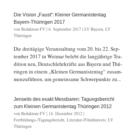
Die Vision „Faust“: Kleiner Germanistentag
Bayern-Thüringen 2017
von
Redakteur-FV
|
6. September 2017
|
LV Bayern
,
LV
Thüringen
Die drei­tä­gi­ge Ver­an­stal­tung vom 20. bis 22. Sep­
tem­ber 2017 in Weimar belebt die lang­jäh­ri­ge Tra­
di­ti­on neu, Deutsch­lehr­kräf­te aus Bayern und Thü­
rin­gen in einem „Kleinen Ger­ma­nis­ten­tag“ zu­sam­
men­zu­füh­ren, um ge­mein­sa­me Schwer­punk­te zu...
Jenseits des exakt Messbaren: Tagungsbericht
zum Kleinen Germanistentag Thüringen 2012
von
Redakteur-FV
|
14. Dezember 2012
|
Fortbildungs-/Tagungsbericht
,
Literatur-/Filmhinweis
,
LV
Thüringen