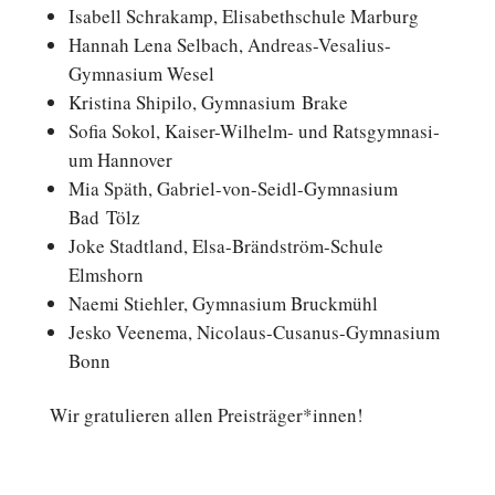
Isabell Schra­kamp, Eli­sa­beth­schu­le Marburg
Hannah Lena Selbach, Andreas-Vesalius-
Gymnasium Wesel
Kris­ti­na Shipilo, Gym­na­si­um Brake
Sofia Sokol, Kaiser-Wilhelm- und Rats­gym­na­si­
um Hannover
Mia Späth, Gabriel-von-Seidl-Gymnasium
Bad Tölz
Joke Stadt­land, Elsa-Brändström-Schule
Elmshorn
Naemi Stieh­ler, Gym­na­si­um Bruckmühl
Jesko Veenema, Nicolaus-Cusanus-Gymnasium
Bonn
Wir gra­tu­lie­ren allen Preisträger*innen!