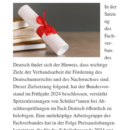
In der
Satzu
ng
des
Fach­
ver­
ban­
des
Deutsch findet sich der Hinweis, dass wich­ti­ge
Ziele der Ver­bands­ar­beit die För­de­rung des
Deutsch­un­ter­richts und des Nach­wuch­ses sind.
Dieser Ziel­set­zung folgend, hat der Bun­des­vor­
stand im Früh­jahr 2024 be­schlos­sen, ver­stärkt
Spit­zen­leis­tun­gen von Schüler*innen bei Ab­
schluss­prü­fun­gen im Fach Deutsch öf­fent­lich zu
be­lo­bi­gen. Eine mehr­köp­fi­ge Ar­beits­grup­pe des
Fach­ver­ban­des hat in der Folge Preis­aus­lo­bun­gen
kon­zi­piert, die für das Schul­jah­res­en­de 2024 erst­