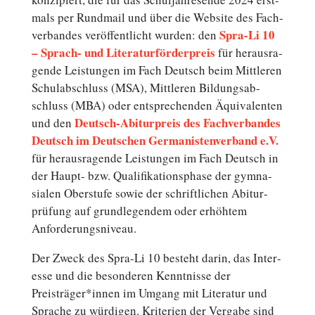
mals per Rund­mail und über die Website des Fach­
Spra-Li 10
ver­ban­des ver­öf­fent­licht wurden: den
– Sprach- und Li­te­ra­tur­för­der­preis
für her­aus­ra­
gen­de Leis­tun­gen im Fach Deutsch beim Mitt­le­ren
Schul­ab­schluss (MSA), Mitt­le­ren Bil­dungs­ab­
schluss (MBA) oder ent­spre­chen­den Äqui­va­len­ten
Deutsch-Abiturpreis des Fach­ver­ban­des
und den
Deutsch im Deutschen Germanistenverband e.V.
für her­aus­ra­gen­de Leis­tun­gen im Fach Deutsch in
der Haupt- bzw. Qua­li­fi­ka­ti­ons­pha­se der gym­na­
sia­len Ober­stu­fe sowie der schrift­li­chen Ab­itur­
prü­fung auf grund­le­gen­dem oder er­höh­tem
Anforderungsniveau.
Der Zweck des Spra-Li 10 besteht darin, das In­ter­
es­se und die be­son­de­ren Kennt­nis­se der
Preisträger*innen im Umgang mit Li­te­ra­tur und
Sprache zu wür­di­gen. Kri­te­ri­en der Vergabe sind