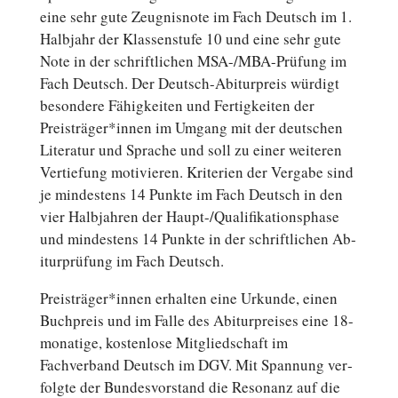
eine sehr gute Zeug­nis­no­te im Fach Deutsch im 1.
Halb­jahr der Klas­sen­stu­fe 10 und eine sehr gute
Note in der schrift­li­chen MSA-/MBA-Prüfung im
Fach Deutsch. Der Deutsch-Abiturpreis würdigt
be­son­de­re Fä­hig­kei­ten und Fer­tig­kei­ten der
Preisträger*innen im Umgang mit der deutschen
Li­te­ra­tur und Sprache und soll zu einer wei­te­ren
Ver­tie­fung mo­ti­vie­ren. Kri­te­ri­en der Vergabe sind
je min­des­tens 14 Punkte im Fach Deutsch in den
vier Halb­jah­ren der Haupt-/Qualifikationsphase
und min­des­tens 14 Punkte in der schrift­li­chen Ab­
itur­prü­fung im Fach Deutsch.
Preisträger*innen er­hal­ten eine Urkunde, einen
Buch­preis und im Falle des Ab­itur­prei­ses eine 18-
monatige, kos­ten­lo­se Mit­glied­schaft im
Fachverband Deutsch im DGV. Mit Span­nung ver­
folg­te der Bun­des­vor­stand die Re­so­nanz auf die