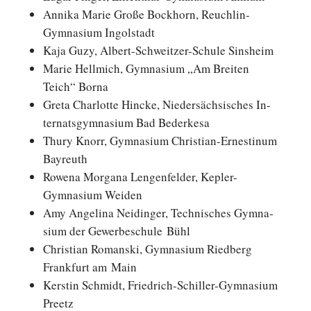
Annika Marie Große Bock­horn, Reuchlin-
Gymnasium Ingolstadt
Kaja Guzy, Albert-Schweitzer-Schule Sinsheim
Marie Hell­mich, Gym­na­si­um „Am Breiten
Teich“ Borna
Greta Char­lot­te Hincke, Nie­der­säch­si­sches In­
ter­nats­gym­na­si­um Bad Bederkesa
Thury Knorr, Gym­na­si­um Christian-Ernestinum
Bayreuth
Rowena Morgana Len­gen­fel­der, Kepler-
Gymnasium Weiden
Amy An­ge­li­na Nei­din­ger, Tech­ni­sches Gym­na­
si­um der Ge­wer­be­schu­le Bühl
Chris­ti­an Ro­man­ski, Gym­na­si­um Ried­berg
Frank­furt am Main
Kerstin Schmidt, Friedrich-Schiller-Gymnasium
Preetz