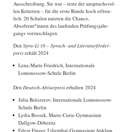
Aus­schrei­bung. Sie war – trotz der an­spruchs­vol­
len Kri­te­ri­en – für die erste Runde hoch er­freu­
lich. 20 Schulen nutzten die Chance,
Absolvent*innen des lau­fen­den Prü­fungs­jahr­
gangs vorzuschlagen.
Den
Spra-Li 10 – Sprach- und Li­te­ra­tur­för­der­
preis
erhält 2024
Lena-Marie Fried­rich, In­ter­na­tio­na­le
Lomonossow-Schule Berlin
Den
Deutsch-Abiturpreis
er­hal­ten 2024
Julia Be­lo­zerov, In­ter­na­tio­na­le Lomonossow-
Schule Berlin
Lydia Bossek, Marie-Curie-Gymnasium
Dallgow-Döberitz
Edgar Finger, Lilienthal-Gymnasium Anklam