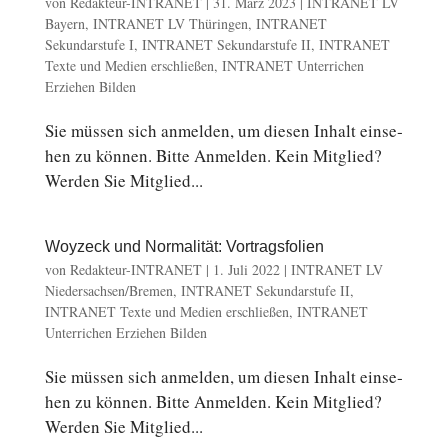
von
Redakteur-INTRANET
|
31. März 2023
|
INTRANET LV
Bayern
,
INTRANET LV Thüringen
,
INTRANET
Sekundarstufe I
,
INTRANET Sekundarstufe II
,
INTRANET
Texte und Medien erschließen
,
INTRANET Unterrichen
Erziehen Bilden
Sie müssen sich an­mel­den, um diesen Inhalt ein­se­
hen zu können. Bitte An­mel­den. Kein Mit­glied?
Werden Sie Mit­glied...
Woyzeck und Normalität: Vortragsfolien
von
Redakteur-INTRANET
|
1. Juli 2022
|
INTRANET LV
Niedersachsen/Bremen
,
INTRANET Sekundarstufe II
,
INTRANET Texte und Medien erschließen
,
INTRANET
Unterrichen Erziehen Bilden
Sie müssen sich an­mel­den, um diesen Inhalt ein­se­
hen zu können. Bitte An­mel­den. Kein Mit­glied?
Werden Sie Mit­glied...