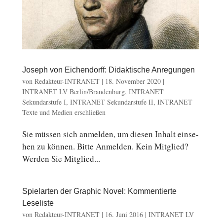
Joseph von Eichendorff: Didaktische Anregungen
von
Redakteur-INTRANET
|
18. November 2020
|
INTRANET LV Berlin/Brandenburg
,
INTRANET
Sekundarstufe I
,
INTRANET Sekundarstufe II
,
INTRANET
Texte und Medien erschließen
Sie müssen sich an­mel­den, um diesen Inhalt ein­se­
hen zu können. Bitte An­mel­den. Kein Mit­glied?
Werden Sie Mit­glied...
Spielarten der Graphic Novel: Kommentierte
Leseliste
von
Redakteur-INTRANET
|
16. Juni 2016
|
INTRANET LV