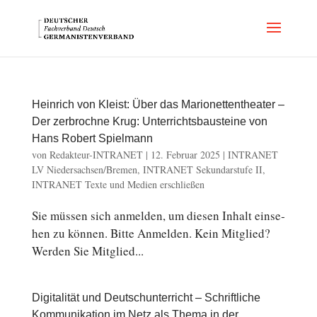
Heinrich von Kleist: Über das Marionettentheater –
Der zerbrochne Krug: Unterrichtsbausteine von
Hans Robert Spielmann
von
Redakteur-INTRANET
|
12. Februar 2025
|
INTRANET
LV Niedersachsen/Bremen
,
INTRANET Sekundarstufe II
,
INTRANET Texte und Medien erschließen
Sie müssen sich an­mel­den, um diesen Inhalt ein­se­
hen zu können. Bitte An­mel­den. Kein Mit­glied?
Werden Sie Mit­glied...
Digitalität und Deutschunterricht – Schriftliche
Kommunikation im Netz als Thema in der