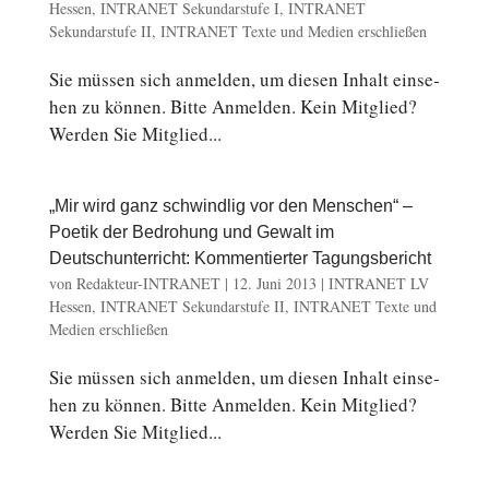
Hessen
,
INTRANET Sekundarstufe I
,
INTRANET
Sekundarstufe II
,
INTRANET Texte und Medien erschließen
Sie müssen sich an­mel­den, um diesen Inhalt ein­se­
hen zu können. Bitte An­mel­den. Kein Mit­glied?
Werden Sie Mit­glied...
„Mir wird ganz schwindlig vor den Menschen“ –
Poetik der Bedrohung und Gewalt im
Deutschunterricht: Kommentierter Tagungsbericht
von
Redakteur-INTRANET
|
12. Juni 2013
|
INTRANET LV
Hessen
,
INTRANET Sekundarstufe II
,
INTRANET Texte und
Medien erschließen
Sie müssen sich an­mel­den, um diesen Inhalt ein­se­
hen zu können. Bitte An­mel­den. Kein Mit­glied?
Werden Sie Mit­glied...