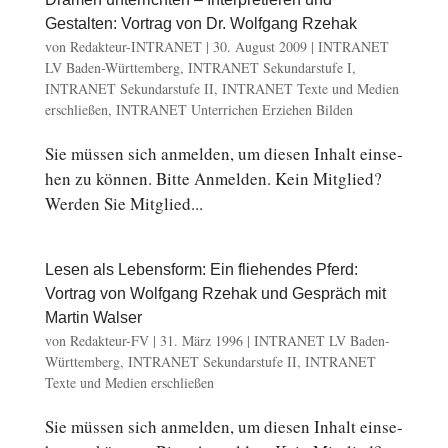
Gestalten: Vortrag von Dr. Wolfgang Rzehak
von
Redakteur-INTRANET
|
30. August 2009
|
INTRANET
LV Baden-Württemberg
,
INTRANET Sekundarstufe I
,
INTRANET Sekundarstufe II
,
INTRANET Texte und Medien
erschließen
,
INTRANET Unterrichen Erziehen Bilden
Sie müssen sich an­mel­den, um diesen Inhalt ein­se­
hen zu können. Bitte An­mel­den. Kein Mit­glied?
Werden Sie Mit­glied...
Lesen als Lebensform: Ein fliehendes Pferd:
Vortrag von Wolfgang Rzehak und Gespräch mit
Martin Walser
von
Redakteur-FV
|
31. März 1996
|
INTRANET LV Baden-
Württemberg
,
INTRANET Sekundarstufe II
,
INTRANET
Texte und Medien erschließen
Sie müssen sich an­mel­den, um diesen Inhalt ein­se­