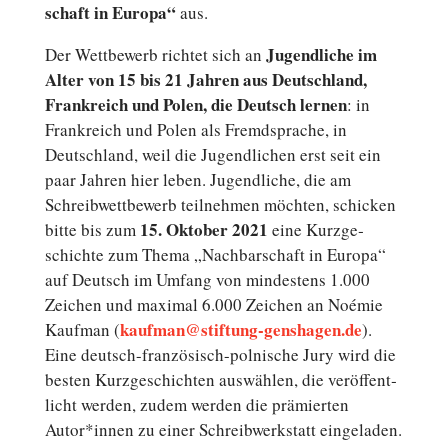
schaft in Europa“
aus.
Ju­gend­li­che im
Der Wett­be­werb richtet sich an
Alter von 15 bis 21 Jahren aus Deutsch­land,
Frank­reich und Polen, die Deutsch lernen
: in
Frank­reich und Polen als Fremd­spra­che, in
Deutsch­land, weil die Ju­gend­li­chen erst seit ein
paar Jahren hier leben. Ju­gend­li­che, die am
Schreib­wett­be­werb teil­neh­men möchten, schi­cken
15. Oktober 2021
bitte bis zum
eine Kurz­ge­
schich­te zum Thema „Nach­bar­schaft in Europa“
auf Deutsch im Umfang von min­des­tens 1.000
Zeichen und maximal 6.000 Zeichen an Noémie
kaufman@stiftung-genshagen.de
Kaufman (
).
Eine deutsch-französisch-polnische Jury wird die
besten Kurz­ge­schich­ten aus­wäh­len, die ver­öf­fent­
licht werden, zudem werden die prä­mier­ten
Autor*innen zu einer Schreib­werk­statt eingeladen.