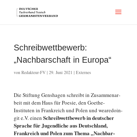
Schreibwettbewerb:
„Nachbarschaft in Europa“
von
Redakteur-FV
|
29. Juni 2021
|
Externes
Die Stif­tung Gens­ha­gen schreibt in Zu­sam­men­ar­
beit mit dem Haus für Poesie, den Goethe-
Instituten in Frank­reich und Polen und weare­do­in­
Schreib­wett­be­werb in deutscher
git e.V. einen
Sprache für Ju­gend­li­che aus Deutsch­land,
Frank­reich und Polen zum Thema „Nach­bar­