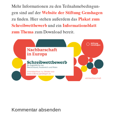
Mehr In­for­ma­tio­nen zu den Teil­nah­me­be­din­gun­
Website der Stif­tung Gens­ha­gen
gen sind auf der
Plakat zum
zu finden. Hier stehen au­ßer­dem das
Schreib­wett­be­werb
In­for­ma­ti­ons­blatt
und ein
zum Thema
zum Down­load bereit.
Kommentar absenden