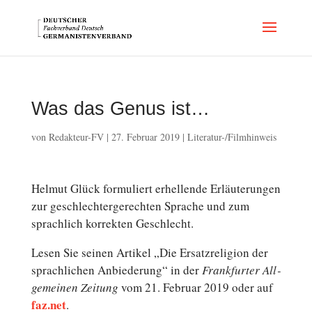
Was das Genus ist…
von
Redakteur-FV
|
27. Februar 2019
|
Literatur-/Filmhinweis
Helmut Glück for­mu­liert er­hel­len­de Er­läu­te­run­gen
zur ge­schlech­ter­ge­rech­ten Sprache und zum
sprach­lich kor­rek­ten Geschlecht.
Lesen Sie seinen Artikel „Die Er­satz­re­li­gi­on der
sprach­li­chen An­bie­de­rung“ in der
Frank­fur­ter All­
ge­mei­nen Zeitung
vom 21. Februar 2019 oder auf
faz.net
.