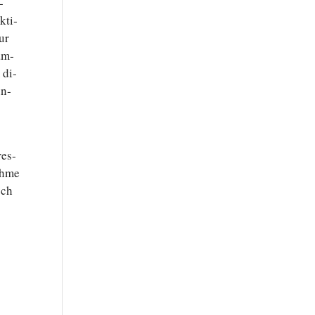
­
k­ti­
zur
ram­
 di­
un­
­es­
ah­me
sch