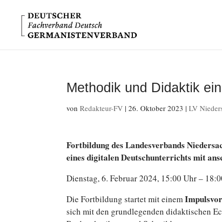
Methodik und Didaktik ein
von
Redakteur-FV
|
26. Oktober 2023
|
LV Nieder
Fort­bil­dung des Lan­des­ver­bands Nieders
eines di­gi­ta­len Deutsch­un­ter­richts mit 
Diens­tag, 6. Februar 2024, 15:00 Uhr – 18:0
Im­puls­v
Die Fort­bil­dung startet mit einem
sich mit den grund­le­gen­den di­dak­ti­schen Eck­p