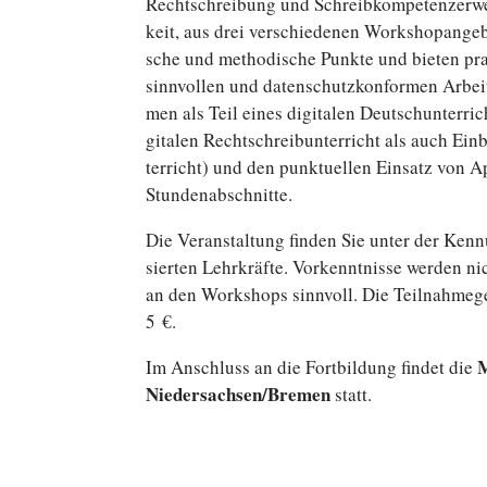
Recht­schrei­bung und Schreib­kom­pe­tenz­er­w
keit, aus drei ver­schie­de­nen Work­shop­an­ge­b
sche und me­tho­di­sche Punkte und bieten pra­
sinn­vol­len und da­ten­schutz­kon­for­men Arb
men als Teil eines di­gi­ta­len Deutsch­un­ter­ri
gi­ta­len Recht­schreib­un­ter­richt als auch Ei
ter­richt) und den punk­tu­el­len Einsatz von Ap
Stundenabschnitte.
Die Ver­an­stal­tung finden Sie unter der Ke
sier­ten Lehr­kräf­te. Vor­kennt­nis­se werden ni
an den Work­shops sinn­voll. Die Teil­nah­me­g
5 €.
M
Im An­schluss an die Fort­bil­dung findet die
Niedersachsen/Bremen
statt.