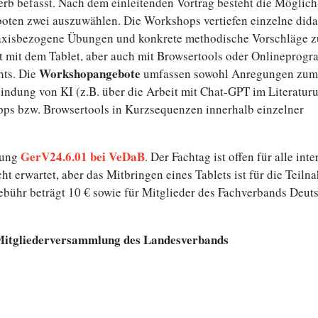
erb befasst. Nach dem ein­lei­ten­den Vortrag besteht die Mög­lich
o­ten zwei aus­zu­wäh­len. Die Work­shops ver­tie­fen ein­zel­ne di­da
xis­be­zo­ge­ne Übungen und kon­kre­te me­tho­di­sche Vor­schlä­ge 
eit mit dem Tablet, aber auch mit Brow­ser­tools oder On­line­pro­g
Work­shop­an­ge­bo­te
chts. Die
um­fas­sen sowohl An­re­gun­gen zum
n­bin­dung von KI (z.B. über die Arbeit mit Chat-GPT im Li­te­ra­tur­
ps bzw. Brow­ser­tools in Kurz­se­quen­zen in­ner­halb ein­zel­ner
GerV24.6.01 bei VeDaB
nnung
. Der Fachtag ist offen für alle in­ter
cht er­war­tet, aber das Mit­brin­gen eines Tablets ist für die Teil­n
e­bühr beträgt 10 € sowie für Mit­glie­der des Fach­ver­bands Deut
it­glie­der­ver­samm­lung des Lan­des­ver­bands