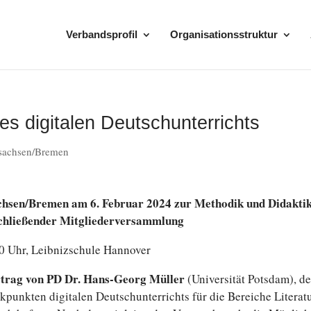
Verbandsprofil
Organisationsstruktur
es digitalen Deutschunterrichts
sachsen/Bremen
achsen/Bremen am 6. Februar 2024 zur Me­tho­dik und Di­dak­ti
an­schlie­ßen­der Mitgliederversammlung
0 Uhr, Leib­niz­schu­le Hannover
or­trag von PD Dr. Hans-Georg Müller
(Uni­ver­si­tät Potsdam), de
unk­ten di­gi­ta­len Deutsch­un­ter­richts für die Be­rei­che Li­te­ra­t