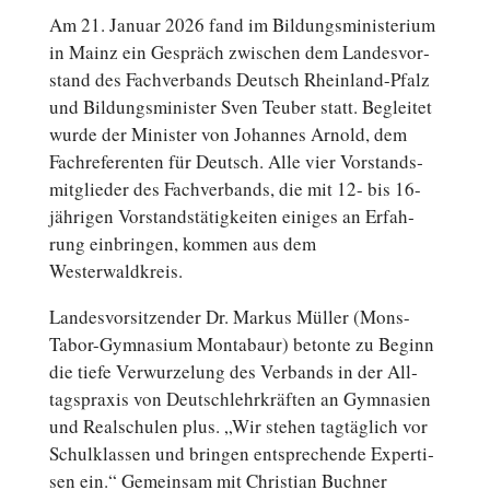
Am 21. Januar 2026 fand im Bil­dungs­mi­nis­te­ri­um
in Mainz ein Ge­spräch zwi­schen dem Lan­des­vor­
stand des Fach­ver­bands Deutsch Rheinland-Pfalz
und Bil­dungs­mi­nis­ter Sven Teuber statt. Be­glei­tet
wurde der Mi­nis­ter von Jo­han­nes Arnold, dem
Fach­re­fe­ren­ten für Deutsch. Alle vier Vor­stands­
mit­glie­der des Fach­ver­bands, die mit 12- bis 16-
jährigen Vor­stands­tä­tig­kei­ten einiges an Er­fah­
rung ein­brin­gen, kommen aus dem
Westerwaldkreis.
Lan­des­vor­sit­zen­der Dr. Markus Müller (Mons-
Tabor-Gymnasium Mon­ta­baur) betonte zu Beginn
die tiefe Ver­wur­ze­lung des Ver­bands in der All­
tags­pra­xis von Deutsch­lehr­kräf­ten an Gym­na­si­en
und Re­al­schu­len plus. „Wir stehen tag­täg­lich vor
Schul­klas­sen und bringen ent­spre­chen­de Ex­per­ti­
sen ein.“ Ge­mein­sam mit Chris­ti­an Buchner