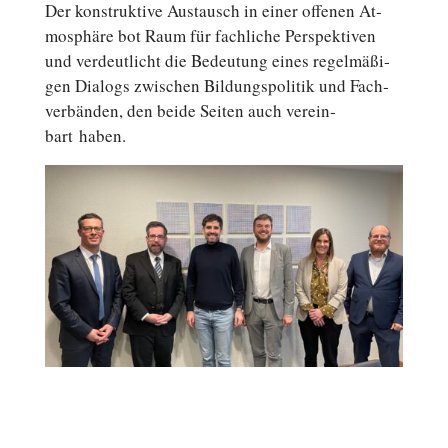
Der kon­struk­ti­ve Aus­tausch in einer offenen At­
mo­sphä­re bot Raum für fach­li­che Per­spek­ti­ven
und ver­deut­licht die Be­deu­tung eines re­gel­mä­ßi­
gen Dialogs zwi­schen Bil­dungs­po­li­tik und Fach­
ver­bän­den, den beide Seiten auch ver­ein­
bart haben.