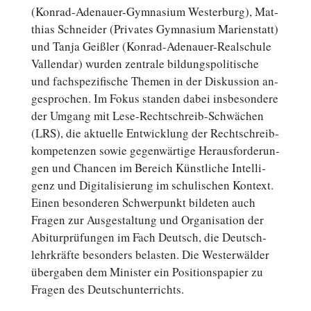
(Konrad-Adenauer-Gymnasium Wes­ter­burg), Mat­
thi­as Schnei­der (Pri­va­tes Gym­na­si­um Ma­ri­en­statt)
und Tanja Geißler (Konrad-Adenauer-Realschule
Val­len­dar) wurden zen­tra­le bil­dungs­po­li­ti­sche
und fach­spe­zi­fi­sche Themen in der Dis­kus­si­on an­
ge­spro­chen. Im Fokus standen dabei ins­be­son­de­re
der Umgang mit Lese-Rechtschreib-Schwächen
(LRS), die ak­tu­el­le Ent­wick­lung der Recht­schreib­
kom­pe­ten­zen sowie ge­gen­wär­ti­ge Her­aus­for­de­run­
gen und Chancen im Bereich Künst­li­che In­tel­li­
genz und Di­gi­ta­li­sie­rung im schu­li­schen Kontext.
Einen be­son­de­ren Schwer­punkt bil­de­ten auch
Fragen zur Aus­ge­stal­tung und Or­ga­ni­sa­ti­on der
Ab­itur­prü­fun­gen im Fach Deutsch, die Deutsch­
lehr­kräf­te be­son­ders be­las­ten. Die Wes­ter­wäl­der
über­ga­ben dem Mi­nis­ter ein Po­si­ti­ons­pa­pier zu
Fragen des Deutschunterrichts.