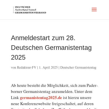
Anmeldestart zum 28.
Deutschen Germanistentag
2025
von
Redakteur-FV
|
1. April 2025
|
Deutscher Germanistentag
Ab heute besteht die Mög­lich­keit, sich zum Pa­der­
bor­ner Ger­ma­nis­ten­tag an­zu­mel­den. Unter dem
germanistentag2025.de
Link
ist hierzu unsere
neue Kon­fe­renz­web­site frei­ge­schal­tet, auf deren