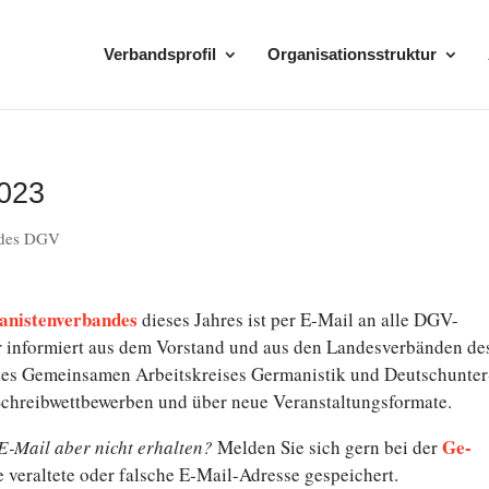
Verbandsprofil
Organisationsstruktur
2023
 des DGV
manistenverbandes
dieses Jahres ist per E‑Mail an alle DGV-
r in­for­miert aus dem Vor­stand und aus den Lan­des­ver­bän­den d
es Ge­mein­sa­men Ar­beits­krei­ses Ger­ma­nis­tik und Deutsch­un­ter
Schreib­wett­be­wer­ben und über neue Veranstaltungsformate.
Ge­
‑Mail aber nicht er­hal­ten?
Melden Sie sich gern bei der
ne ver­al­te­te oder falsche E‑Mail-Adresse gespeichert.