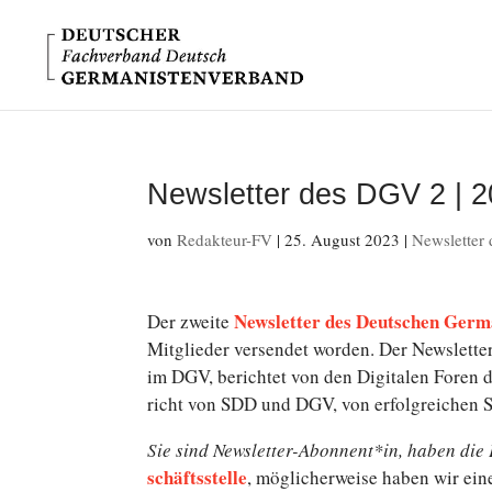
Newsletter des DGV 2 | 
von
Redakteur-FV
|
25. August 2023
|
Newsletter
News­let­ter des Deutschen Ger
Der zweite
Mitglieder ver­sen­det worden. Der News­let­te
im DGV, be­rich­tet von den Di­gi­ta­len Foren d
richt von SDD und DGV, von er­folg­rei­chen 
Sie sind Newsletter-Abonnent*in, haben die E
schäfts­stel­le
, mög­li­cher­wei­se haben wir ei