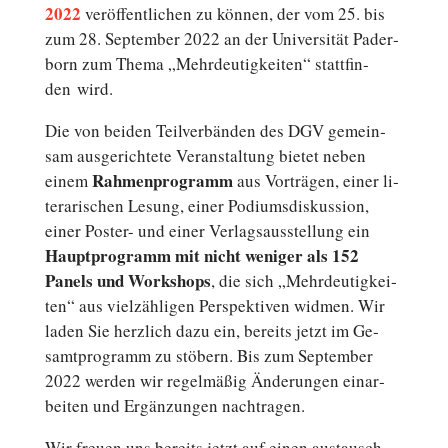
2022
ver­öf­fent­li­chen zu können, der vom 25. bis
zum 28. Sep­tem­ber 2022 an der Uni­ver­si­tät Pader­
born zum Thema „Mehr­deu­tig­kei­ten“ statt­fin­
den wird.
Die von beiden Teil­ver­bän­den des DGV ge­mein­
sam aus­ge­rich­te­te Ver­an­stal­tung bietet neben
Rah­men­pro­gramm
einem
aus Vor­trä­gen, einer li­
te­ra­ri­schen Lesung, einer Po­di­ums­dis­kus­si­on,
einer Poster- und einer Ver­lags­aus­stel­lung ein
Haupt­pro­gramm mit nicht weniger als 152
Panels und Work­shops
, die sich „Mehr­deu­tig­kei­
ten“ aus viel­zäh­li­gen Per­spek­ti­ven widmen. Wir
laden Sie herz­lich dazu ein, bereits jetzt im Ge­
samt­pro­gramm zu stöbern. Bis zum Sep­tem­ber
2022 werden wir re­gel­mä­ßig Än­de­run­gen ein­ar­
bei­ten und Er­gän­zun­gen nachtragen.
Wir freuen uns bereits jetzt auf einen aus­tausch­