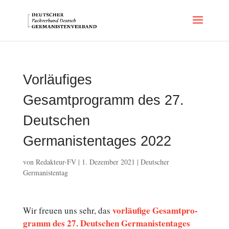
Vorläufiges
Gesamtprogramm des 27.
Deutschen
Germanistentages 2022
von
Redakteur-FV
|
1. Dezember 2021
|
Deutscher
Germanistentag
vor­läu­fi­ge Ge­samt­pro­
Wir freuen uns sehr, das
gramm des 27. Deutschen Ger­ma­nis­ten­ta­ges