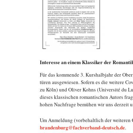
In­ter­es­se an einem Klas­si­ker der Ro­man­
Für das kom­men­de 3. Kurs­halb­jahr der Ober­s
tü­ren aus­ge­wie­sen. Sofern es die weitere C
zu Köln) und Oliver Kohns (Uni­ver­si­té du L
dieses klas­si­schen ro­man­ti­schen Autors fra
hohen Nach­fra­ge bemühen wir uns derzeit um e
Um An­mel­dung (vor­be­halt­lich der wei­te­
brandenburg@fachverband-deutsch.de
.