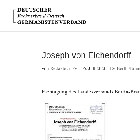
Joseph von Eichendorff – 
von
Redakteur-FV
|
16. Juli 2020
|
LV Berlin/Bra
Fach­ta­gung des Lan­des­ver­bands Berlin-Br