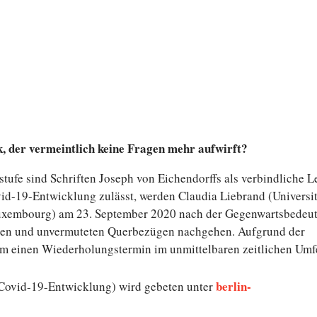
tik, der ver­meint­lich keine Fragen mehr aufwirft?
tu­fe sind Schrif­ten Joseph von Ei­chen­dorffs als ver­bind­li­che L
ovid-19-Entwicklung zulässt, werden Claudia Liebrand (Uni­ver­si­
u­xem­bourg) am 23. Sep­tem­ber 2020 nach der Ge­gen­warts­be­deu
gen und un­ver­mu­te­ten Quer­be­zü­gen nach­ge­hen. Auf­grund der
inen Wie­der­ho­lungs­ter­min im un­mit­tel­ba­ren zeit­li­chen Umf
berlin-
ren Covid-19-Entwicklung) wird gebeten unter