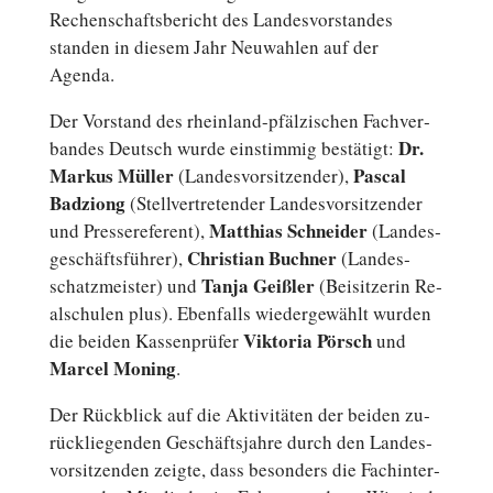
Re­chen­schafts­be­richt des Lan­des­vor­stan­des
standen in diesem Jahr Neu­wah­len auf der
Agenda.
Der Vor­stand des rheinland-pfälzischen Fach­ver­
Dr.
ban­des Deutsch wurde ein­stim­mig be­stä­tigt:
Markus Müller
Pascal
(Lan­des­vor­sit­zen­der),
Bad­ziong
(Stell­ver­tre­ten­der Lan­des­vor­sit­zen­der
Mat­thi­as Schnei­der
und Pres­se­re­fe­rent),
(Lan­des­
Chris­ti­an Buchner
ge­schäfts­füh­rer),
(Lan­des­
Tanja Geißler
schatz­meis­ter) und
(Bei­sit­ze­rin Re­
al­schu­len plus). Eben­falls wie­der­ge­wählt wurden
Vik­to­ria Pörsch
die beiden Kas­sen­prü­fer
und
Marcel Moning
.
Der Rück­blick auf die Ak­ti­vi­tä­ten der beiden zu­
rück­lie­gen­den Ge­schäfts­jah­re durch den Lan­des­
vor­sit­zen­den zeigte, dass be­son­ders die Fach­in­ter­