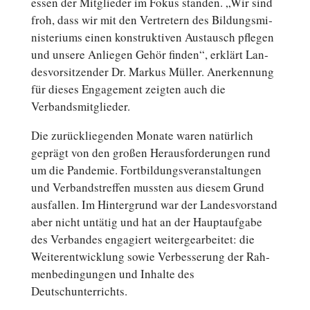
es­sen der Mit­glie­der im Fokus standen. „Wir sind
froh, dass wir mit den Ver­tre­tern des Bil­dungs­mi­
nis­te­ri­ums einen kon­struk­ti­ven Aus­tausch pflegen
und unsere An­lie­gen Gehör finden“, erklärt Lan­
des­vor­sit­zen­der Dr. Markus Müller. An­er­ken­nung
für dieses En­ga­ge­ment zeigten auch die
Verbandsmitglieder.
Die zu­rück­lie­gen­den Monate waren na­tür­lich
geprägt von den großen Her­aus­for­de­run­gen rund
um die Pan­de­mie. Fort­bil­dungs­ver­an­stal­tun­gen
und Ver­bands­tref­fen mussten aus diesem Grund
aus­fal­len. Im Hin­ter­grund war der Lan­des­vor­stand
aber nicht untätig und hat an der Haupt­auf­ga­be
des Ver­ban­des en­ga­giert wei­ter­ge­ar­bei­tet: die
Wei­ter­ent­wick­lung sowie Ver­bes­se­rung der Rah­
men­be­din­gun­gen und Inhalte des
Deutschunterrichts.