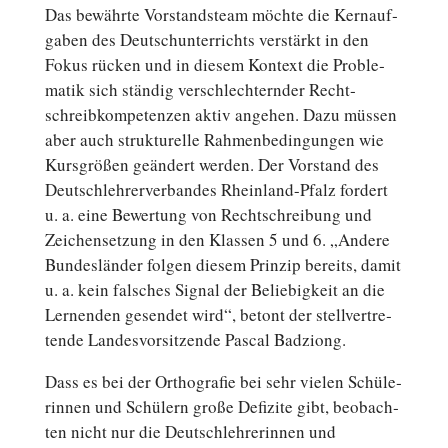
Das be­währ­te Vor­stands­team möchte die Kern­auf­
ga­ben des Deutsch­un­ter­richts ver­stärkt in den
Fokus rücken und in diesem Kontext die Pro­ble­
ma­tik sich ständig ver­schlech­tern­der Recht­
schreib­kom­pe­ten­zen aktiv angehen. Dazu müssen
aber auch struk­tu­rel­le Rah­men­be­din­gun­gen wie
Kurs­grö­ßen ge­än­dert werden. Der Vor­stand des
Deutsch­leh­rer­ver­ban­des Rheinland-Pfalz fordert
u. a. eine Be­wer­tung von Recht­schrei­bung und
Zei­chen­set­zung in den Klassen 5 und 6. „Andere
Bun­des­län­der folgen diesem Prinzip bereits, damit
u. a. kein fal­sches Signal der Be­lie­big­keit an die
Ler­nen­den ge­sen­det wird“, betont der stell­ver­tre­
ten­de Lan­des­vor­sit­zen­de Pascal Badziong.
Dass es bei der Or­tho­gra­fie bei sehr vielen Schü­le­
rin­nen und Schü­lern große De­fi­zi­te gibt, be­ob­ach­
ten nicht nur die Deutsch­leh­re­rin­nen und