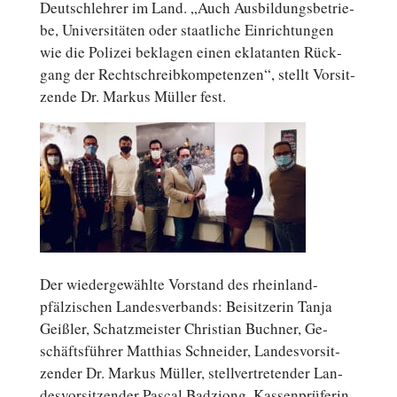
Deutsch­leh­rer im Land. „Auch Aus­bil­dungs­be­trie­
be, Uni­ver­si­tä­ten oder staat­li­che Ein­rich­tun­gen
wie die Polizei be­kla­gen einen ekla­tan­ten Rück­
gang der Recht­schreib­kom­pe­ten­zen“, stellt Vor­sit­
zen­de Dr. Markus Müller fest.
Der wie­der­ge­wähl­te Vor­stand des rheinland-
pfälzischen Lan­des­ver­bands: Bei­sit­ze­rin Tanja
Geißler, Schatz­meis­ter Chris­ti­an Buchner, Ge­
schäfts­füh­rer Mat­thi­as Schnei­der, Lan­des­vor­sit­
zen­der Dr. Markus Müller, stell­ver­tre­ten­der Lan­
des­vor­sit­zen­der Pascal Bad­ziong, Kas­sen­prü­fe­rin