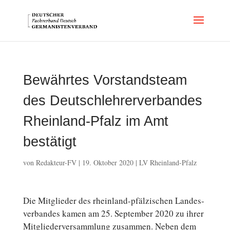
Bewährtes Vorstandsteam
des Deutschlehrerverbandes
Rheinland-Pfalz im Amt
bestätigt
von
Redakteur-FV
|
19. Oktober 2020
|
LV Rheinland-Pfalz
Die Mit­glie­der des rheinland-pfälzischen Lan­des­
ver­ban­des kamen am 25. Sep­tem­ber 2020 zu ihrer
Mit­glie­der­ver­samm­lung zu­sam­men. Neben dem