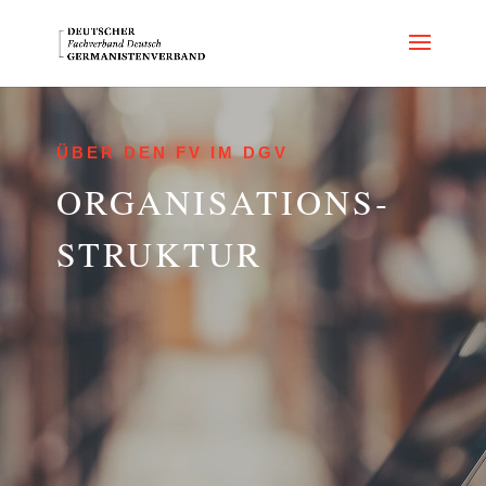
ÜBER DEN FV IM DGV
OR­GA­NI­SA­TI­ONS­
STRUK­TUR